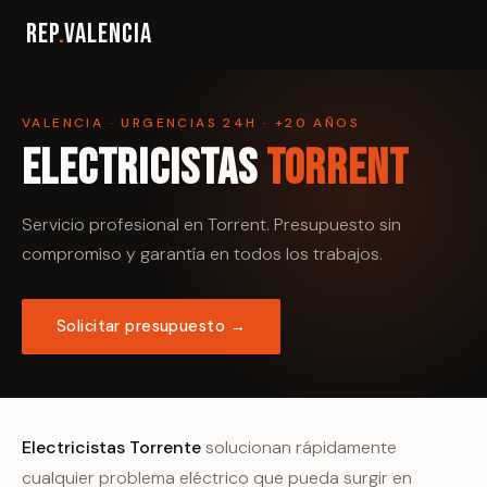
Rep
.
Valencia
VALENCIA · URGENCIAS 24H · +20 AÑOS
Electricistas
Torrent
Servicio profesional en Torrent. Presupuesto sin
compromiso y garantía en todos los trabajos.
Solicitar presupuesto →
Electricistas Torrente
solucionan rápidamente
cualquier problema eléctrico que pueda surgir en