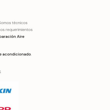
 Somos técnicos
sos requerimientos
paración Aire
re acondicionado
.
S