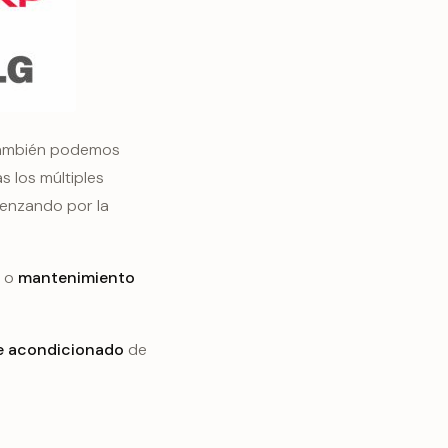
También podemos
s los múltiples
menzando por la
n o
mantenimiento
re acondicionado
de