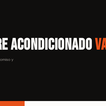
re Acondicionado
V
romiso y